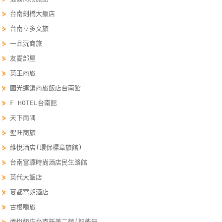
單
⋟
台南劍橋大飯店
管
⋟
台南立多文旅
理
⋟
一品沅商旅
⋟
友愛部屋
會
⋟
英王商旅
員
⋟
國光連鎖商旅飯店台南館
帳
⋟
F HOTEL台南館
戶
⋟
天下南隅
⋟
聖旺商旅
客
⋟
維悅酒店(環保標章旅館)
服
聯
⋟
台南富驛時尚酒店民生路館
絡
⋟
英代大飯店
單
⋟
夏都富朗酒店
⋟
古根嚼旅
Line
⋟
遠悅飯店台南新美二館(智能無...