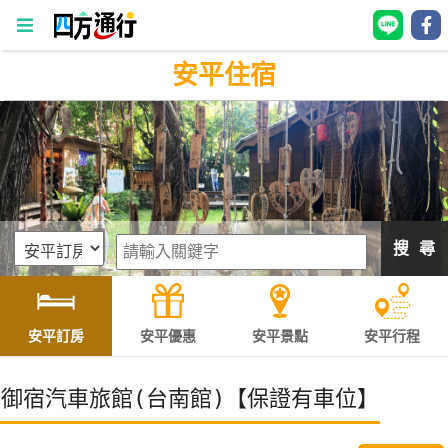
安平住宿
四
方
通
行
訂
房
搜 尋
台
灣
訂
安平訂房
安平優惠
安平景點
安平行程
房
御宿汽車旅館(台南館)【保證有車位】
直接跟飯店訂房
HOT