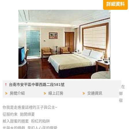
詳細資料
特
色
民
宿
全
球
租
車
⫯
台南市安平區中華西路二段581號
在
網
⋟
房間介紹
⋟
線上訂房
⋟
交通資訊
御
紅
宿
帶
你我是走進童話裡的王子與公主~
你
征服約束 拋開煩憂
玩
掉入甜蜜的圈套 粉紅的陷阱
光與水的嬉戲 是扣人心弦的寵愛