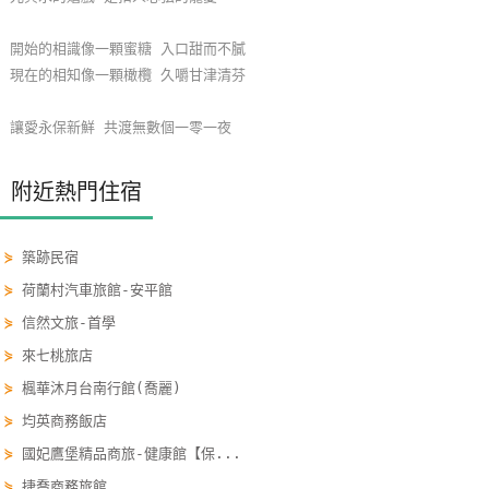
玩
開始的相識像一顆蜜糖 入口甜而不膩
樂
現在的相知像一顆橄欖 久嚼甘津清芬
地
圖
讓愛永保新鮮 共渡無數個一零一夜
顧
客
附近熱門住宿
服
務
⋟
築跡民宿
⋟
荷蘭村汽車旅館-安平館
顧
⋟
信然文旅-首學
客
⋟
來七桃旅店
滿
意
⋟
楓華沐月台南行館(喬麗)
度
⋟
均英商務飯店
⋟
國妃鷹堡精品商旅-健康館【保...
訂
⋟
捷喬商務旅館