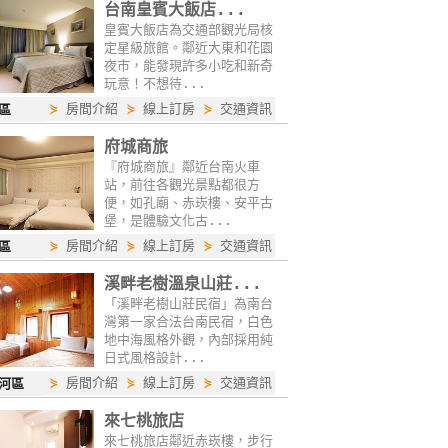
台南皇賓大飯店...
皇賓大飯店為交通部觀光局核
定星級旅館。鄰近大東和花園
夜市，能發現許多小吃和新奇
玩意！不想待...
⋟
房間介紹
⋟
線上訂房
⋟
交通資訊
區
府城商旅
『府城商旅』鄰近台南火車
站，前往各觀光景點都很方
便，如孔廟、赤崁樓、安平古
堡，是體驗文化古...
⋟
房間介紹
⋟
線上訂房
⋟
交通資訊
區
溪畔老樹溫泉山莊...
「溪畔老樹山莊民宿」為南台
灣第一家合法台南民宿，白色
地中海風格外觀，內部採用純
日式風格設計...
⋟
房間介紹
⋟
線上訂房
⋟
交通資訊
河區
來七桃旅店
來七桃旅店鄰近赤崁樓，步行